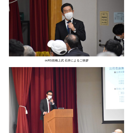
㈱RS前橋上武 石井によるご挨拶